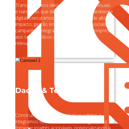
Transformamos ideias em experiências visuais
e narrativas que destacam marcas no ambiente
digital. Executamos produção criativa de alto
impacto, gestão estratégica de redes sociais e
campanhas integradas que conectam empresas
aos seus públicos de forma autêntica e
relevante.
Dados & Tech
Construímos bases tecnológicas sólidas e
integramos dados de forma estratégica para
fornecer insights acionáveis, potencializando a