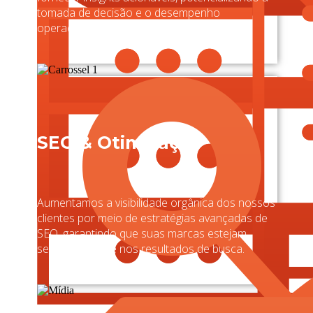
tomada de decisão e o desempenho
operacional.
SEO & Otimização
Aumentamos a visibilidade orgânica dos nossos
clientes por meio de estratégias avançadas de
SEO, garantindo que suas marcas estejam
sempre à frente nos resultados de busca.