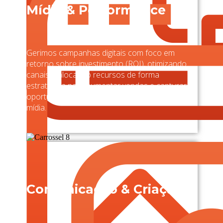
Mídia & Performance
Gerimos campanhas digitais com foco em
retorno sobre investimento (ROI), otimizando
canais e alocando recursos de forma
estratégica para aumentar vendas e capturar
oportunidades nas principais plataformas de
mídia.
Comunicação & Criação