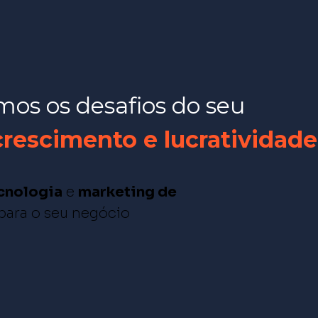
os os desafios do seu
escimento e lucratividade
ecnologia
e
marketing
de
 para o seu negócio