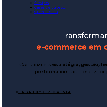
Serviços
Cases de Sucesso
Quem Confia
Transformam
e-commerce em cr
Combinamos
estratégia, gestão, t
performance
para gerar valor
FALAR COM ESPECIALISTA