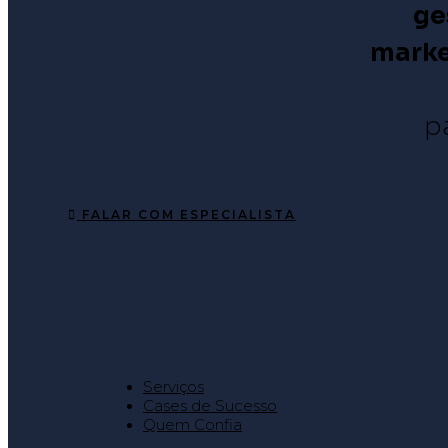
ge
mark
p
FALAR COM ESPECIALISTA
Serviços
Cases de Sucesso
Quem Confia