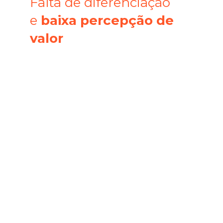
Falta de diferenciação
e
baixa percepção de
valor
Além da concorrência com os produtos
importados, a Casa Meva enfrentava
dificuldades para se destacar no mercado,
pois muitos concorrentes ofereciam
produtos similares sem diferenciação
clara.
A percepção de que produtos nacionais
eram mais caros e de menor qualidade era
um desafio a ser superado. A marca
precisava educar seus consumidores
sobre os benefícios de escolher um
produto nacional de qualidade superior,