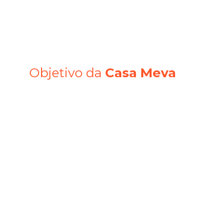
sem abrir mão do custo acessível.
Objetivo da
Casa Meva
A missão da Casa Meva era clara: oferecer
tapetes
100% nacionais, fabricados com tecnologia
de ponta e design exclusivo, garantindo
qualidade e preço justo para um público
que valoriza tanto o estilo quanto a
economia.
O objetivo era quebrar a barreira da
desconfiança em relação aos produtos