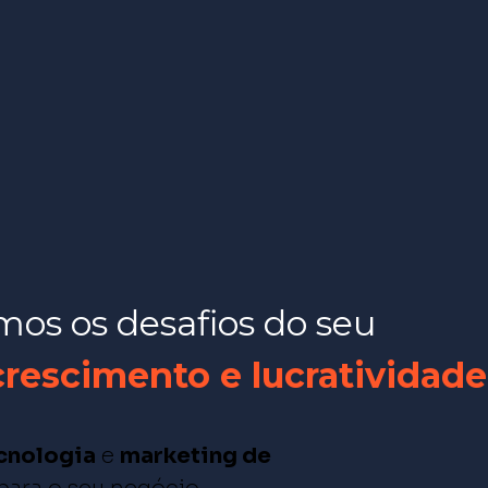
os os desafios do seu
escimento e lucratividade
ecnologia
e
marketing
de