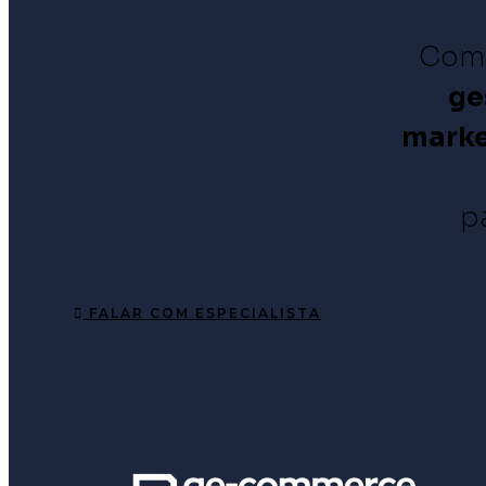
Com
ge
mark
p
FALAR COM ESPECIALISTA