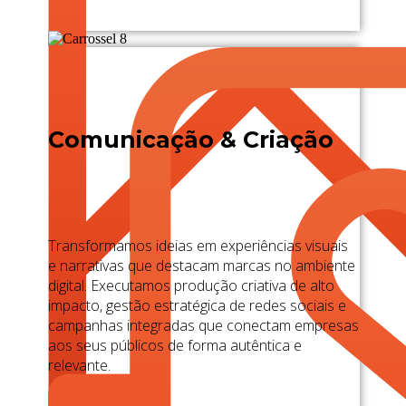
Comunicação & Criação
Transformamos ideias em experiências visuais
e narrativas que destacam marcas no ambiente
digital. Executamos produção criativa de alto
impacto, gestão estratégica de redes sociais e
campanhas integradas que conectam empresas
aos seus públicos de forma autêntica e
relevante.