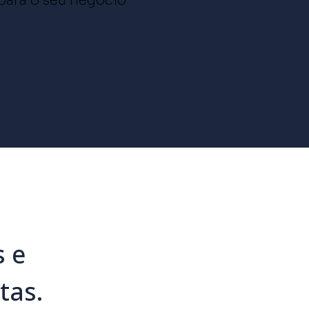
 para o seu negócio
 e
tas.