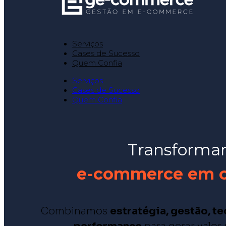
Serviços
Cases de Sucesso
Quem Confia
Serviços
Cases de Sucesso
Quem Confia
Transformam
e-commerce em cr
Combinamos
estratégia, gestão, t