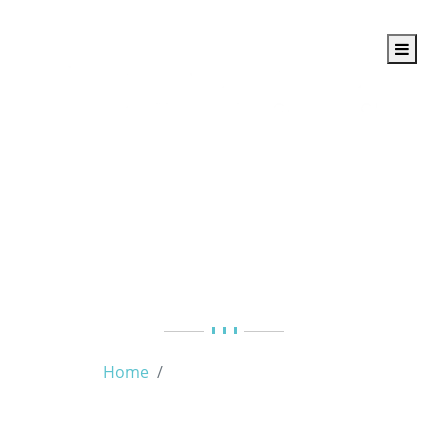
Tag:
e-commerce na
prática
Home
e-commerce na prática