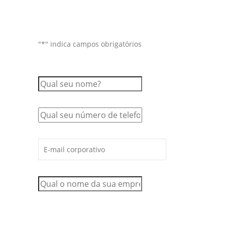
"
*
" indica campos obrigatórios
Qual o seu nome?
*
Qual o seu telefone?
*
Qual o seu E-mail?
*
Qual é o nome da sua empresa?
*
Qual é o faturamento total de
todos os canais de venda da
empresa (físicos + digitais)?
*