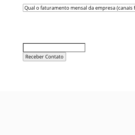
Name
Este campo é para fins de
validação e não deve ser
alterado.