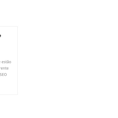
e
e estão
rente
 SEO