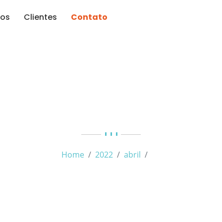
ços
Clientes
Contato
Dia:
29 de abril de 202
Home
2022
abril
29