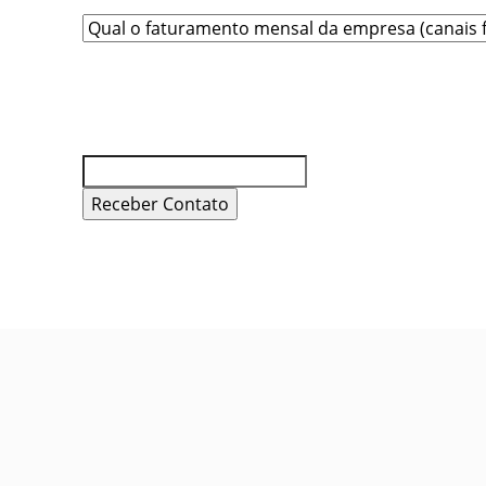
Phone
Este campo é para fins de
validação e não deve ser
alterado.