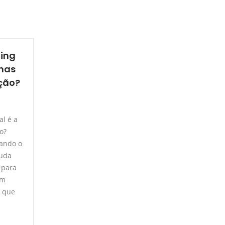
ing
enas
ção?
al é a
o?
uando o
juda
 para
em
e que