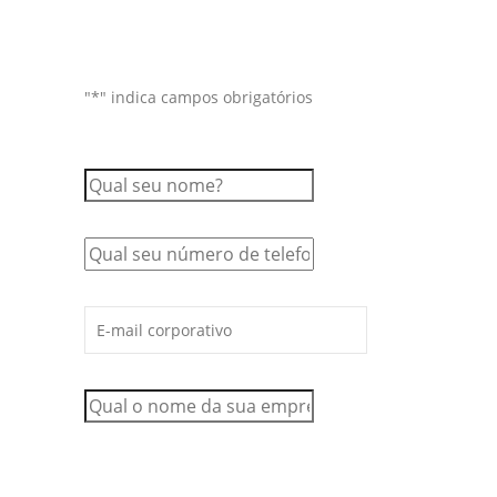
"
*
" indica campos obrigatórios
Qual o seu nome?
*
Qual o seu telefone?
*
Qual o seu E-mail?
*
Qual é o nome da sua empresa?
*
Qual é o faturamento total de
todos os canais de venda da
empresa (físicos + digitais)?
*