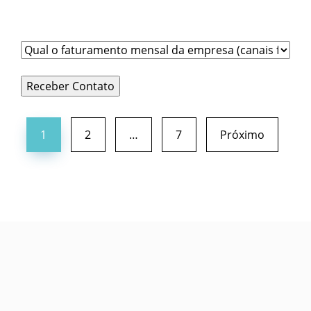
Qual é o faturamento total de todos os canais de
venda da empresa (físicos + digitais)?
*
1
2
…
7
Próximo