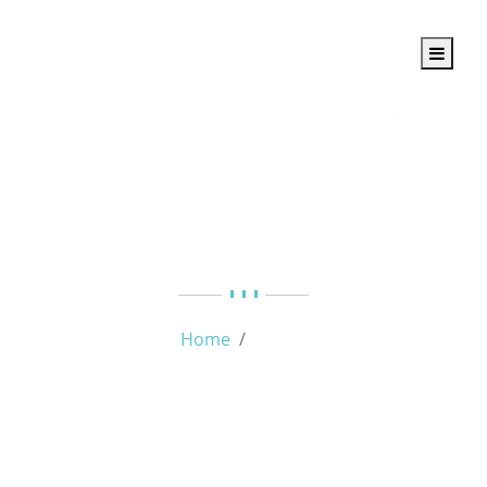
Autor:
admin
Home
admin