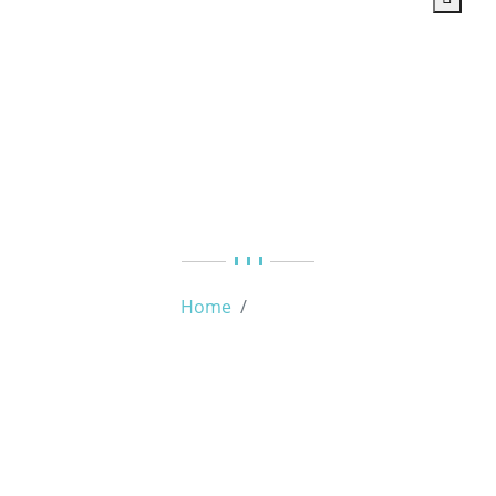
Tag:
páscoa
Home
páscoa